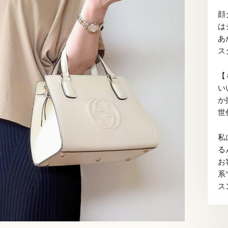
顔
は
あ
ス
【
い
か
世
私
る
お
系
ス