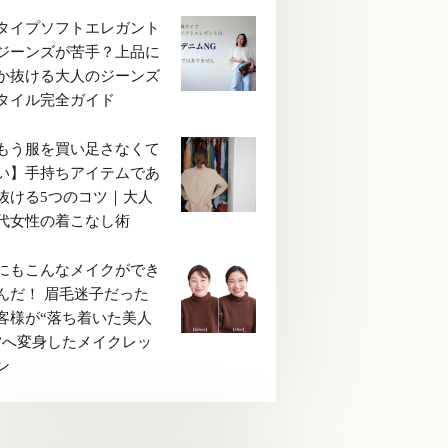
タイプソフトエレガント
ジーンズが苦手？上品に
か抜ける大人のジーンズ
タイル完全ガイド
もう服を買い足さなくて
い】手持ちアイテムであ
抜ける5つのコツ｜大人
代女性の着こなし術
にもこんなメイクができ
んだ！ 眉毛迷子だった
客様が“落ち着いた美人
”へ変身したメイクレッ
ン