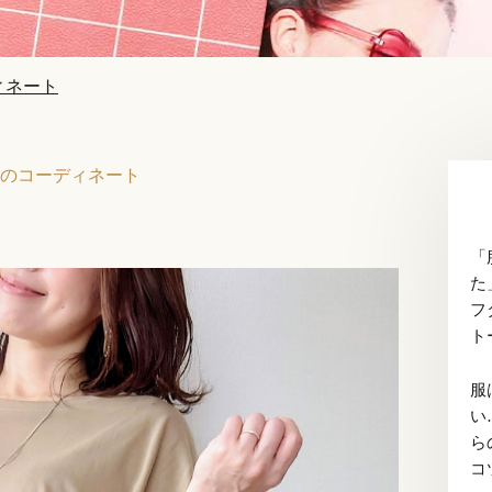
ィネート
のコーディネート
「
た
フ
ト
服
い
ら
コ