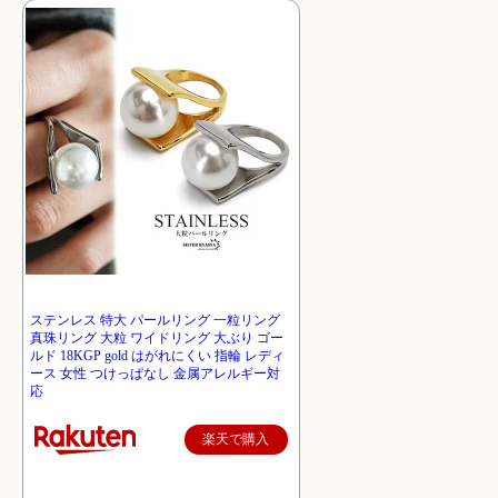
ステンレス 特大 パールリング 一粒リング
真珠リング 大粒 ワイドリング 大ぶり ゴー
ルド 18KGP gold はがれにくい 指輪 レディ
ース 女性 つけっぱなし 金属アレルギー対
応
楽天で購入