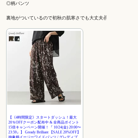
◎柄パンツ
裏地がついているので初秋の肌寒さでも大丈夫✌️
【《4時間限定》スタートダッシュ！最大
20％OFFクーポン配布中 & 全商品ポイント
15倍キャンペーン開催！『 10/24(金) 20:00〜
23:59』】 Gready Brilliant 【SALE 20%OFF】
抽象柄イージーワイドパンツ / グレディブ